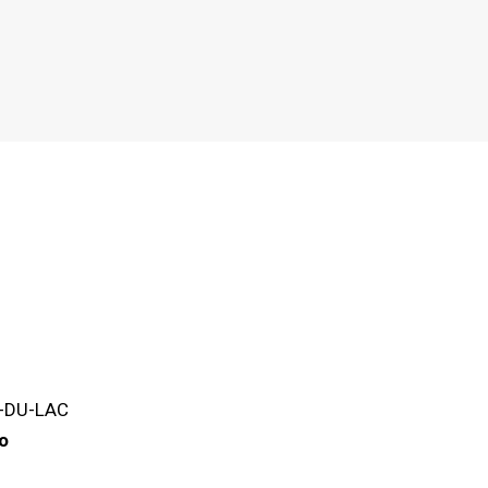
T-DU-LAC
o