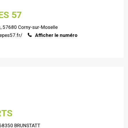
ES 57
s, 57680 Corny-sur-Moselle
epes57.fr/
Afficher le numéro
RTS
 - 68350 BRUNSTATT