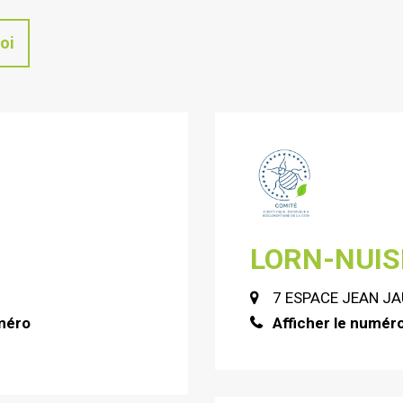
oi
LORN-NUIS
7 ESPACE JEAN J
uméro
Afficher le numér