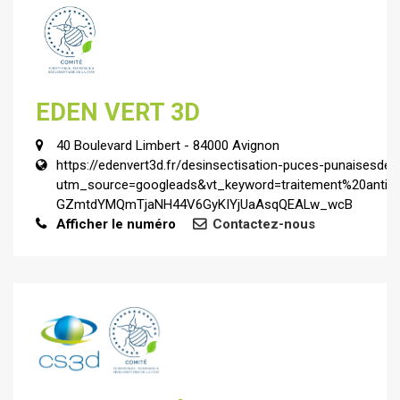
EDEN VERT 3D
40 Boulevard Limbert - 84000 Avignon
https://edenvert3d.fr/desinsectisation-puces-punaisesdel
utm_source=googleads&vt_keyword=traitement%20anti
GZmtdYMQmTjaNH44V6GyKIYjUaAsqQEALw_wcB
Afficher le numéro
Contactez-nous